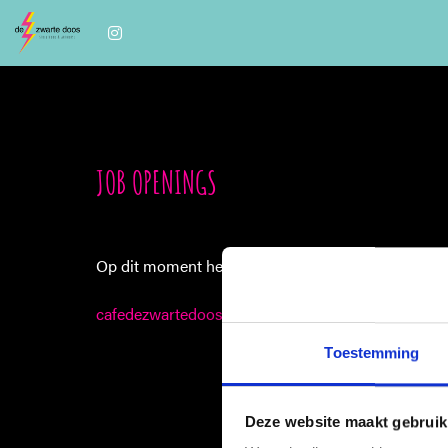
JOB OPENINGS
Op dit moment hebben wij geen openstaande vaca
cafedezwartedoos@vermaatgroep.nl
Toestemming
Deze website maakt gebruik