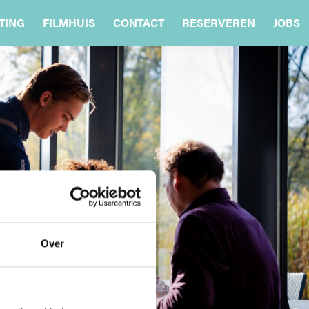
TING
FILMHUIS
CONTACT
RESERVEREN
JOBS
Over